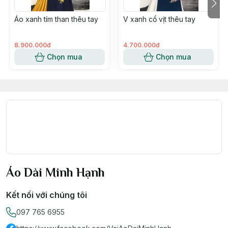
✔️ Ảnh mẫu do shop tự chụp bằng cam thường, sản
Áo xanh tím than thêu tay
V xanh cổ vịt thêu tay
phẩm bên ngoài cam kết giống y hình quảng cáo.
✔️ Kho vải đa dạng, luôn có sẵn, khách hàng có thể
xem vải trực tiếp qua Zalo trước khi đặt hàng.
8.900.000đ
4.700.000đ
✔️ Miễn Ship toàn quốc & kiểm tra sản phẩm trước khi
Chọn mua
Chọn mua
thanh toán.
✔️ Hỗ trợ đổi màu nếu khách hàng không ưng ý. 1 ĐỔI
1 NGAY nếu vải không đảm bảo chất lượng như cam
kết hoặc bị lỗi, hỏng.
❣️ Áo Dài Minh Hạnh cảm ơn khách hàng đã dành thời
gian ghé qua gian hàng và ủng hộ các sản phẩm của
chúng tôi.
❣️ Chúc Quý khách có những trải nghiệm tuyệt vời khi
mua hàng tại Áo Dài Minh Hạnh.
Áo Dài Minh Hạnh
Kết nối với chúng tôi
097 765 6955