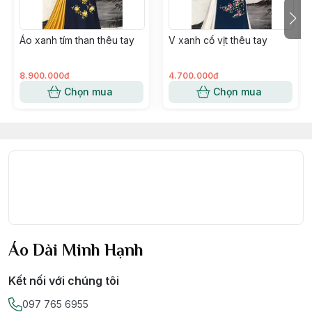
không nhăn không nhàu lên dáng áo dài hoàn mỹ.
✔️ Ảnh mẫu do shop tự chụp bằng cam thường, sản
Áo xanh tím than thêu tay
V xanh cổ vịt thêu tay
phẩm bên ngoài cam kết giống y hình quảng cáo.
✔️ Kho vải đa dạng, luôn có sẵn, khách hàng có thể
xem vải trực tiếp qua Zalo trước khi đặt hàng.
8.900.000đ
4.700.000đ
✔️ Miễn Ship toàn quốc & kiểm tra sản phẩm trước khi
Chọn mua
Chọn mua
thanh toán.
✔️ Hỗ trợ đổi màu nếu khách hàng không ưng ý. 1 ĐỔI
1 NGAY nếu vải không đảm bảo chất lượng như cam
kết hoặc bị lỗi, hỏng.
❣️ Áo Dài Minh Hạnh cảm ơn khách hàng đã dành thời
gian ghé qua gian hàng và ủng hộ các sản phẩm của
chúng tôi.
❣️ Chúc Quý khách có những trải nghiệm tuyệt vời khi
mua hàng tại Áo Dài Minh Hạnh.
Áo Dài Minh Hạnh
Kết nối với chúng tôi
097 765 6955